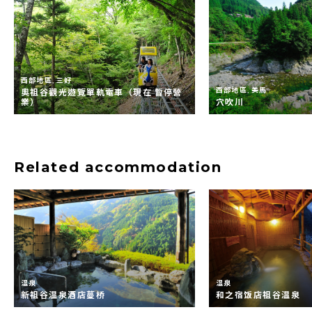
西部地區, 三好
西部地區, 美馬
奧祖谷觀光遊覽單軌電車（現在 暫停營
業）
穴吹川
Related accommodation
温泉
温泉
新祖谷温泉酒店蔓桥
和之宿饭店祖谷温泉