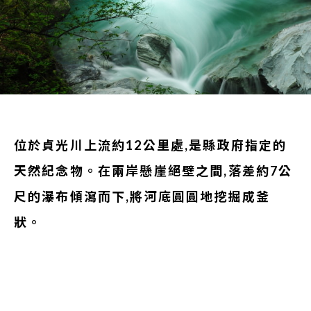
位於貞光川上流約12公里處,是縣政府指定的
天然紀念物。在兩岸懸崖絕壁之間,落差約7公
尺的瀑布傾瀉而下,將河底圓圓地挖掘成釜
狀。