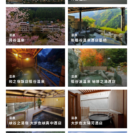
温泉
温泉
月谷溫泉
新祖谷温泉酒店蔓桥
温泉
温泉
和之宿饭店祖谷温泉
祖谷溪溫泉 祕境之湯酒店
温泉
温泉
峽谷之湯宿 大步危峽真中酒店
大步危太陽河酒店