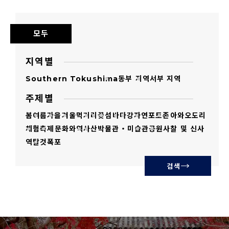
고 있거나 저작권자의 허락을 받은 것입니다. 1
의 목적에 관한 사진 소재의 이용 허락에 대해서
모두
도 저작권을 포기하는 것은 아닙니다.
초상권과 관련하여 도쿠시마현은 관여하지 않
지역별
습니다.
Southern Tokushima
동부 지역
서부 지역
미풍양속을 해치는 것, 저작권 등을 침해하는
주제별
것, 중상비방, 의도적으로 정치 및 종교적 목적
봄
여름
가을
겨울
먹거리
꽃
섬
바다
강
자연
포토존
아와오도리
을 띠는 것, 범죄 행위로 이어지는 것, 기타 법률
체험
축제
문화와역사
산
박물관・미술관
공원
사찰 및 신사
을 위반하는 사용은 금지합니다.
역
탈것
폭포
이미지 그 자체 또는 2차 가공한 이미지를 제삼
검색
자에게 판매, 배포, 양도, 대여, 송신 등을 하는
것 및 제삼자가 사용하는 것을 금지합니다.
이미지를 복사 및 다운로드한 시점에서 사용 규
정에 동의한 것으로 간주합니다.