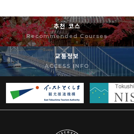
것 및 제삼자가 사용하는 것을 금지합니다.
이미지를 복사 및 다운로드한 시점에서 사용 규
정에 동의한 것으로 간주합니다.
추천 코스
이미지는 사용자의 책임하에 사용하시기 바랍
Recommended Courses
니다. 이미지 사용으로 인해 손해가 발생하더라
도 도쿠시마현은 해당 손해에 대해 어떠한 책임
교통정보
도 지지 않습니다.
ACCESS INFO
기타 궁금한 점 등은 아래 연락처로 문의해 주십
시오.