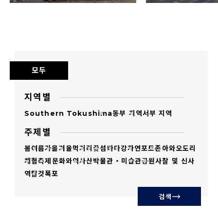
삼가 부탁드립니다.
모든 이미지는 도쿠시마현이 저작권을 소유하
고 있거나 저작권자의 허락을 받은 것입니다. 1
의 목적에 관한 사진 소재의 이용 허락에 대해서
모두
도 저작권을 포기하는 것은 아닙니다.
초상권과 관련하여 도쿠시마현은 관여하지 않
지역별
습니다.
Southern Tokushima
동부 지역
서부 지역
미풍양속을 해치는 것, 저작권 등을 침해하는
주제별
것, 중상비방, 의도적으로 정치 및 종교적 목적
봄
여름
가을
겨울
먹거리
꽃
섬
바다
강
자연
포토존
아와오도리
을 띠는 것, 범죄 행위로 이어지는 것, 기타 법률
체험
축제
문화와역사
산
박물관・미술관
공원
사찰 및 신사
을 위반하는 사용은 금지합니다.
역
탈것
폭포
이미지 그 자체 또는 2차 가공한 이미지를 제삼
검색
자에게 판매, 배포, 양도, 대여, 송신 등을 하는