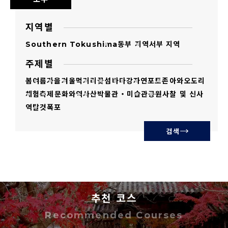
도 저작권을 포기하는 것은 아닙니다.
초상권과 관련하여 도쿠시마현은 관여하지 않
지역별
습니다.
Southern Tokushima
동부 지역
서부 지역
미풍양속을 해치는 것, 저작권 등을 침해하는
주제별
것, 중상비방, 의도적으로 정치 및 종교적 목적
봄
여름
가을
겨울
먹거리
꽃
섬
바다
강
자연
포토존
아와오도리
을 띠는 것, 범죄 행위로 이어지는 것, 기타 법률
체험
축제
문화와역사
산
박물관・미술관
공원
사찰 및 신사
을 위반하는 사용은 금지합니다.
역
탈것
폭포
이미지 그 자체 또는 2차 가공한 이미지를 제삼
검색
자에게 판매, 배포, 양도, 대여, 송신 등을 하는
것 및 제삼자가 사용하는 것을 금지합니다.
이미지를 복사 및 다운로드한 시점에서 사용 규
정에 동의한 것으로 간주합니다.
추천 코스
이미지는 사용자의 책임하에 사용하시기 바랍
Recommended Courses
니다. 이미지 사용으로 인해 손해가 발생하더라