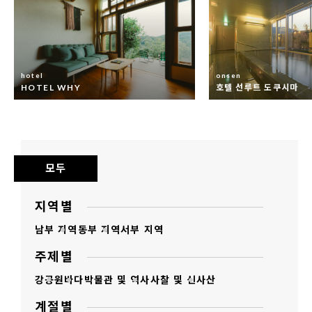
hotel
onsen
HOTEL WHY
호텔 선루트 도쿠시마
모두
지역별
남부 지역
동부 지역
서부 지역
주제별
강
공원
바다
박물관 및 역사
사찰 및 신사
산
계절별