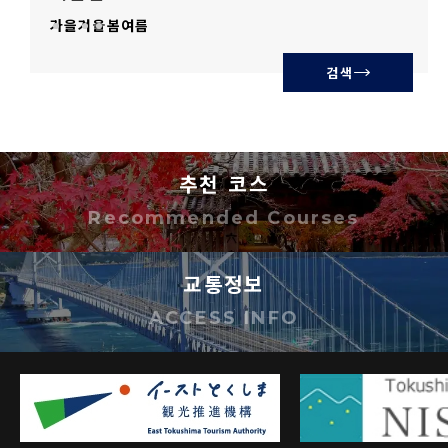
가을
겨울
봄
여름
검색
추천 코스
Recommended Courses
교통정보
ACCESS INFO