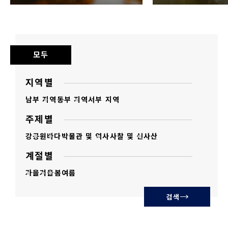
모두
지역별
남부 지역
동부 지역
서부 지역
주제별
강
공원
바다
박물관 및 역사
사찰 및 신사
산
계절별
가을
겨울
봄
여름
검색