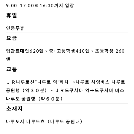
9:00-17:00※16:30까지 입장
휴일
연중무휴
요금
입관료대인620엔、중･고등학생410엔、초등학생 260
엔
교통
ＪＲ나루토선“나루토 역”하차 →나루토 시영버스 나루토
공원행（약３０분）・ＪＲ도쿠시마 역→도쿠시마 버스
나루토 공원행（약６０분）
소재지
나루토시 나루토쵸（나루토 공원내）