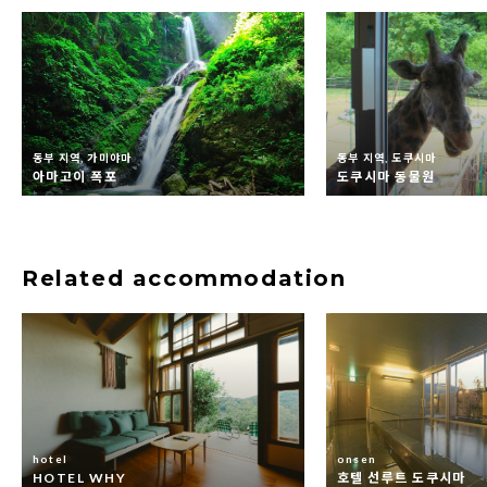
동부 지역, 가미야마
동부 지역, 도쿠시마
아마고이 폭포
도쿠시마 동물원
Related accommodation
hotel
onsen
HOTEL WHY
호텔 선루트 도쿠시마