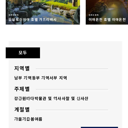
onsen
onsen
유모토신이야 호텔 가즈리바시
이야온천 호텔 이야온천
모두
지역별
남부 지역
동부 지역
서부 지역
주제별
강
공원
바다
박물관 및 역사
사찰 및 신사
산
계절별
가을
겨울
봄
여름