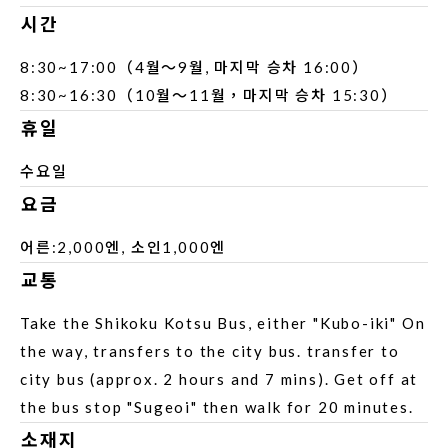
시간
8:30~17:00（4월～9월, 마지막 승차 16:00）
8:30~16:30（10월～11월，마지막 승차 15:30）
휴일
수요일
요금
어른:2,000엔, 소인1,000엔
교통
Take the Shikoku Kotsu Bus, either "Kubo-iki" On
the way, transfers to the city bus. transfer to
city bus (approx. 2 hours and 7 mins). Get off at
the bus stop "Sugeoi" then walk for 20 minutes.
소재지