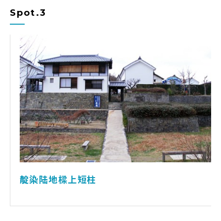
Spot.3
靛染陆地樑上短柱