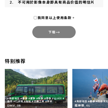
不可用於影像本身即具有商品价值的明信片
及写真集制作等用途。
我同意以上使用条款。
使用本影集内影像制作的成果物，请寄送样
刊一份至条款末的联络地址。 ※于网络媒体
下载
使用时，请告知网址。于报刊及电视使用
时，请告知登载或放映日期。
影像可能与实地情况不完全相符，仅供参
考。
特别推荐
本影集内影像的编辑、加工等二次加工之行
为，请在必要范围内进行，不得作与本县观
光振兴宗旨无关之改动。
本影集内所有影像，著作权属于德岛县或著
作权人本人。同意影像素材用于1.之目的不
#南部地区 #春季 #夏季 #秋季 #冬季 #山 #川 #
自然 #打卡地 #车站 #交通工具 #体验
#南部地区 #夏季 #历史文化
代表放弃影像之著作权。
DMV_08
姬神祭_01