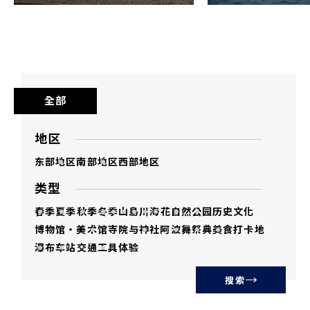
影像内人物的肖像权与德岛县无关。
本影集内影像，禁止用于违反公序良俗、侵
害著作权、诽谤中伤、与政治及宗教目的关
连、与犯罪行为关连之用途及其他违法用
全部
途。
未经加工或经二次加工之本影集内影像，不
地区
得向第三者贩卖、分发、转让、借出、发
东部地区
南部地区
西部地区
送，第三者不得使用。
类型
复制及下载本影集内影像，即表示同意本使
春季
夏季
秋季
冬季
山
島
川
海
花
自然
公园
历史文化
用条款。
博物馆・美术馆
寺院与神社
阿波舞
祭典
美食
打卡地
瀑布
车站
交通工具
体验
使用本影集内影像的风险须由使用者自行承
担。德岛县不为使用本影集内影像所招致的
搜索
损失或损害负责。