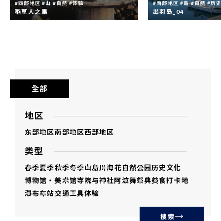
#西部地区 #山 #自然 #体验
#南部地区 #島 #自然 #历
代表放弃影像之著作权。
稻草人之里
出羽岛_04
影像内人物的肖像权与德岛县无关。
本影集内影像，禁止用于违反公序良俗、侵
害著作权、诽谤中伤、与政治及宗教目的关
连、与犯罪行为关连之用途及其他违法用
全部
途。
未经加工或经二次加工之本影集内影像，不
地区
得向第三者贩卖、分发、转让、借出、发
东部地区
南部地区
西部地区
送，第三者不得使用。
类型
复制及下载本影集内影像，即表示同意本使
春季
夏季
秋季
冬季
山
島
川
海
花
自然
公园
历史文化
用条款。
博物馆・美术馆
寺院与神社
阿波舞
祭典
美食
打卡地
瀑布
车站
交通工具
体验
使用本影集内影像的风险须由使用者自行承
担。德岛县不为使用本影集内影像所招致的
搜索