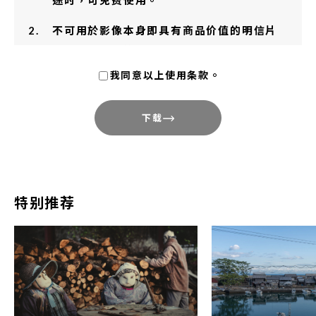
不可用於影像本身即具有商品价值的明信片
及写真集制作等用途。
我同意以上使用条款。
使用本影集内影像制作的成果物，请寄送样
刊一份至条款末的联络地址。 ※于网络媒体
下载
使用时，请告知网址。于报刊及电视使用
时，请告知登载或放映日期。
影像可能与实地情况不完全相符，仅供参
考。
特别推荐
本影集内影像的编辑、加工等二次加工之行
为，请在必要范围内进行，不得作与本县观
光振兴宗旨无关之改动。
本影集内所有影像，著作权属于德岛县或著
作权人本人。同意影像素材用于1.之目的不