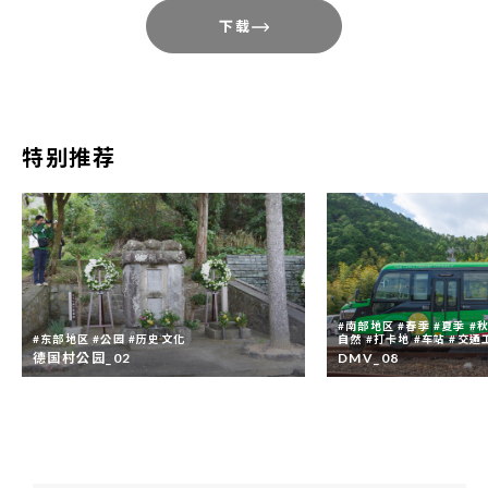
下载
使用时，请告知网址。于报刊及电视使用
时，请告知登载或放映日期。
影像可能与实地情况不完全相符，仅供参
考。
特别推荐
本影集内影像的编辑、加工等二次加工之行
为，请在必要范围内进行，不得作与本县观
光振兴宗旨无关之改动。
本影集内所有影像，著作权属于德岛县或著
作权人本人。同意影像素材用于1.之目的不
#南部地区 #春季 #夏季 #秋
#东部地区 #公园 #历史文化
自然 #打卡地 #车站 #交通
代表放弃影像之著作权。
德国村公园_02
DMV_08
影像内人物的肖像权与德岛县无关。
本影集内影像，禁止用于违反公序良俗、侵
害著作权、诽谤中伤、与政治及宗教目的关