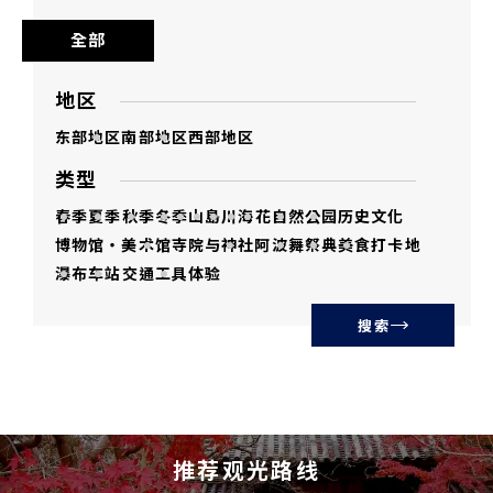
连、与犯罪行为关连之用途及其他违法用
全部
途。
未经加工或经二次加工之本影集内影像，不
地区
得向第三者贩卖、分发、转让、借出、发
东部地区
南部地区
西部地区
送，第三者不得使用。
类型
复制及下载本影集内影像，即表示同意本使
春季
夏季
秋季
冬季
山
島
川
海
花
自然
公园
历史文化
用条款。
博物馆・美术馆
寺院与神社
阿波舞
祭典
美食
打卡地
瀑布
车站
交通工具
体验
使用本影集内影像的风险须由使用者自行承
担。德岛县不为使用本影集内影像所招致的
搜索
损失或损害负责。
若有不明之处，敬请洽询。
推荐观光路线