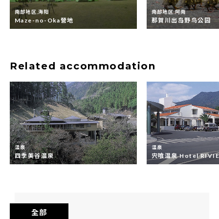
南部地区,海阳
南部地区,阿南
Maze-no-Oka營地
那賀川出岛野鸟公园
Related accommodation
温泉
温泉
四季美谷温泉
宍喰温泉 Hotel RIVIE
全部