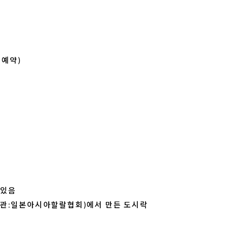
 예약)
램있음
기관:일본아시아할랄협회)에서 만든 도시락