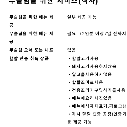
무슬림을 위한 서비스(식사)
무슬림을 위한 메뉴 제
일부 제공 가능
공
무슬림을 위한 메뉴 제
필요 (2인분 이상7일 전까지
공
무슬림 오너 또는 셰프
없음
할랄 인증 취득 상품
・할랄고기사용
・돼지고기사용하지않음
・알코올사용하지않음
・할랄조미료사용
・전용조리기구및식기를사용
・메뉴에요리사진있음
・메뉴에식자재표기,픽토그
・자사 할랄 인증 공장(인증
등 제공 가능