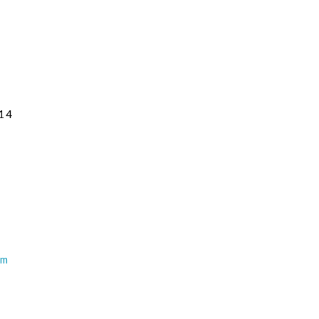
14
om