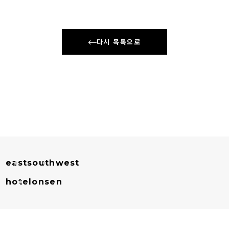
다시 목록으로
east
south
west
hotel
onsen