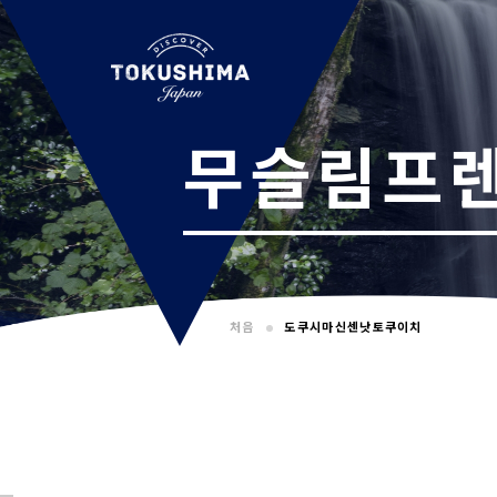
무슬림프렌
처음
도쿠시마신센낫토쿠이치