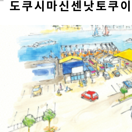
도쿠시마신센낫토쿠