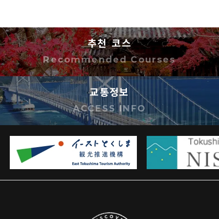
것 및 제삼자가 사용하는 것을 금지합니다.
이미지를 복사 및 다운로드한 시점에서 사용 규
정에 동의한 것으로 간주합니다.
추천 코스
이미지는 사용자의 책임하에 사용하시기 바랍
Recommended Courses
니다. 이미지 사용으로 인해 손해가 발생하더라
도 도쿠시마현은 해당 손해에 대해 어떠한 책임
교통정보
도 지지 않습니다.
ACCESS INFO
기타 궁금한 점 등은 아래 연락처로 문의해 주십
시오.