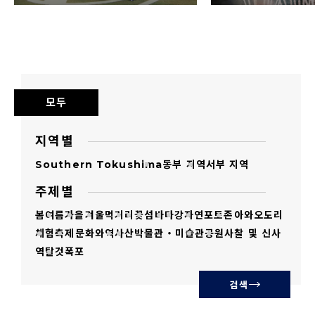
삼가 부탁드립니다.
모든 이미지는 도쿠시마현이 저작권을 소유하
고 있거나 저작권자의 허락을 받은 것입니다. 1
의 목적에 관한 사진 소재의 이용 허락에 대해서
모두
도 저작권을 포기하는 것은 아닙니다.
초상권과 관련하여 도쿠시마현은 관여하지 않
지역별
습니다.
Southern Tokushima
동부 지역
서부 지역
미풍양속을 해치는 것, 저작권 등을 침해하는
주제별
것, 중상비방, 의도적으로 정치 및 종교적 목적
봄
여름
가을
겨울
먹거리
꽃
섬
바다
강
자연
포토존
아와오도리
을 띠는 것, 범죄 행위로 이어지는 것, 기타 법률
체험
축제
문화와역사
산
박물관・미술관
공원
사찰 및 신사
을 위반하는 사용은 금지합니다.
역
탈것
폭포
이미지 그 자체 또는 2차 가공한 이미지를 제삼
검색
자에게 판매, 배포, 양도, 대여, 송신 등을 하는