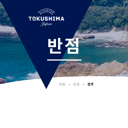
반점
처음
반점
검색