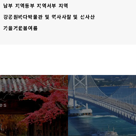
남부 지역
동부 지역
서부 지역
강
공원
바다
박물관 및 역사
사찰 및 신사
산
가을
겨울
봄
여름
es