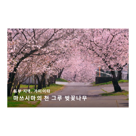
동부 지역, 가미이타
마쓰시마의 천 그루 벚꽃나무