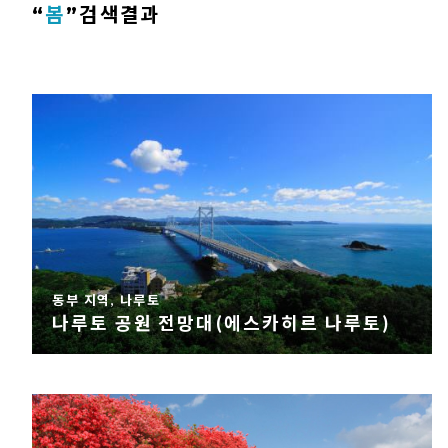
“
봄
”
검색결과
동부 지역, 나루토
나루토 공원 전망대(에스카히르 나루토)