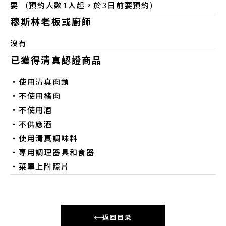
要 (預約人數1人起，於3日前要預約)
穆斯林老板或廚師
沒有
已獲得清真認證商品
・使用清真肉類
・不使用豬肉
・不使用酒
・不供應酒
・使用清真調味料
・專用調理器具和食器
・菜單上附照片
返回目录