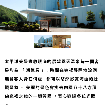
太平洋美景盡收眼底的展望露天溫泉每一間客
房均為 「 海景房 」 , 時間在這裡靜靜地流淌 ,
無論客人身在何處 , 都可以悠然欣賞海面的壯
觀景象 。 美麗的景色會拂去四國八十八寺拜
佛巡禮之旅的一切勞累 。衷心歡迎各位光臨
。