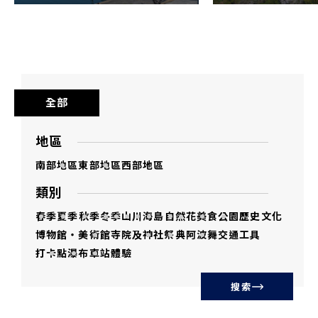
影像内人物的肖像權與德島縣無關。
本影集内影像，禁止用於違反公序良俗、侵
害著作權、誹謗中傷、與政治及宗教目的關
連、與犯罪行為關連之用途及其他違法用
全部
途。
未經加工或經二次加工之本影集内影像，不
地區
得向第三者販賣、分發、轉讓、借出、發
南部地區
東部地區
西部地區
送，第三者不得使用。
類別
複製及下載本影集内影像，即表示同意本使
春季
夏季
秋季
冬季
山
川
海
島
自然
花
美食
公園
歷史文化
用條款。
博物館・美術館
寺院及神社
祭典
阿波舞
交通工具
打卡點
瀑布
車站
體驗
使用本影集内影像的風險須由使用者自行承
擔。德島縣不為使用本影集内影像所招致的
搜索
損失或損害負責。