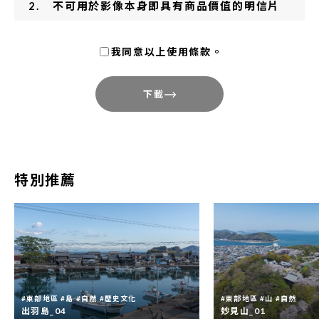
不可用於影像本身即具有商品價值的明信片
及寫真集製作等用途。
我同意以上使用條款。
使用本影集内影像製作的成果物，請寄送樣
刊一份至條款末的聯絡地址。 ※於網路媒體
下載
使用時，請告知網址。於報刊及電視使用
時，請告知登載或放映日期。
影像可能與實地情況不完全相符，僅供參
考。
特別推薦
本影集内影像的編輯、加工等二次加工之行
為，請在必要範圍内進行，不得作與本縣觀
光振興宗旨無關之改動。
本影集内所有影像，著作權屬於德島縣或著
作權人本人。同意影像素材用於1.之目的不
#東部地區 #島 #自然 #歷史文化
#東部地區 #山 #自然
代表放棄影像之著作權。
出羽島_04
妙見山_01