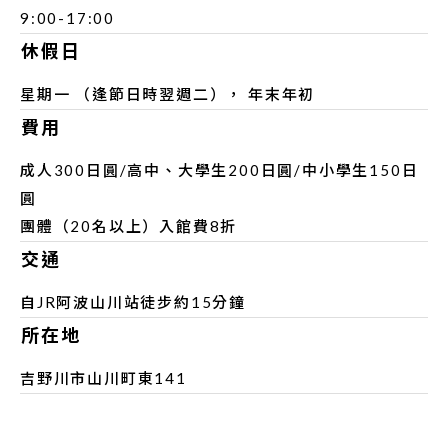
9:00-17:00
休假日
星期一 （逢節日時翌週二）， 年末年初
費用
成人300日圓/高中、大學生200日圓/中小學生150日
圓
團體（20名以上）入館費8折
交通
自JR阿波山川站徒步約15分鐘
所在地
吉野川市山川町東141