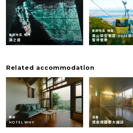
東部地區, 德島
東部地區, 鳴門
眉山架空索道-2024年1
渦之道
暫停營業
Related accommodation
飯店
温泉
HOTEL WHY
德島燦路都大飯店