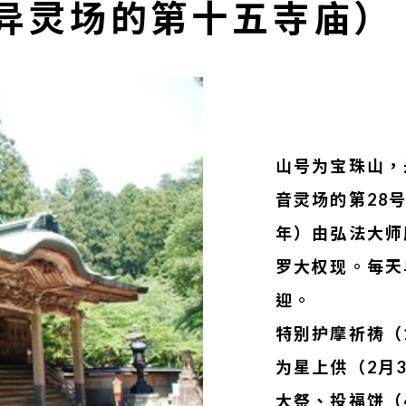
异灵场的第十五寺庙）
山号为宝珠山，
音灵场的第28
年）由弘法大师
罗大权现。每天
迎。
特别护摩祈祷（
为星上供（2月
大祭、投福饼（4