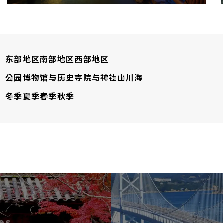
东部地区
南部地区
西部地区
公园
博物馆与历史
寺院与神社
山
川
海
冬季
夏季
春季
秋季
es