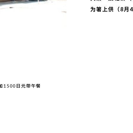
为箸上供（8月
加1500日元帶午餐
6