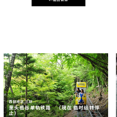
西部地区,三好
里头祖谷单轨铁路 （現在 临时运转停
止）