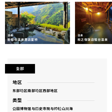
温泉
温泉
新祖谷温泉酒店蔓桥
和之宿饭店祖谷温泉
全部
地区
东部地区
南部地区
西部地区
类型
公园
博物馆与历史
寺院与神社
山
川
海