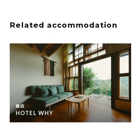
Related accommodation
飯店
HOTEL WHY