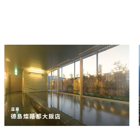
温泉
德島燦路都大飯店