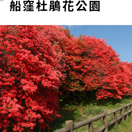
船窪杜鵑花公園