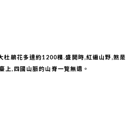
大杜鵑花多達約1200棵.盛開時,紅遍山野,煞是
臺上,四國山脈的山脊一覽無遺。