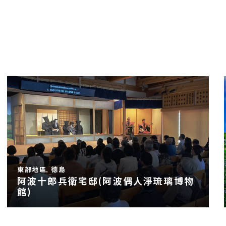
東部地區, 德島
阿波十郎兵衛宅邸(阿波偶人淨琉璃博物
館)