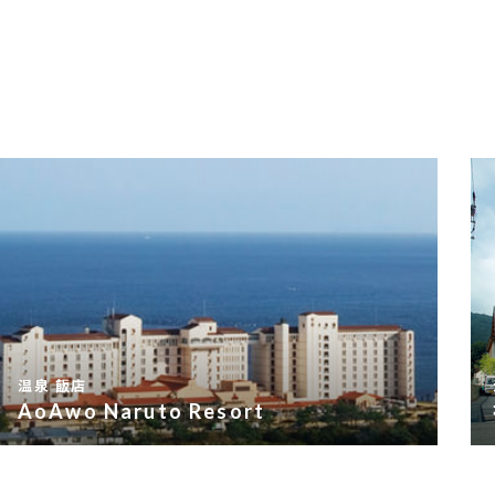
温泉 飯店
AoAwo Naruto Resort