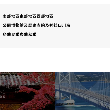
南部地區
東部地區
西部地區
公園
博物館及歷史
寺院及神社
山
川
海
冬季
夏季
春季
秋季
es