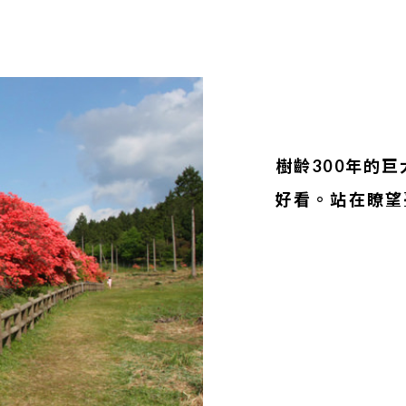
樹齡300年的巨
好看。站在瞭望