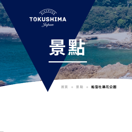
景點
首頁
景點
船窪杜鵑花公園